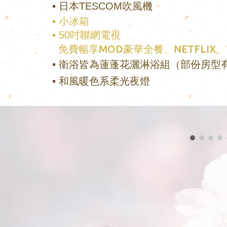
▪ 日本TESCOM吹風機
▪ 小冰箱
▪
50吋聯網電視
MOD
、
NETFLIX
免費
暢享
豪華全餐
▪ 衛浴皆為蓮蓬花灑淋浴組（部份房型
▪ 和風暖色系柔光夜燈