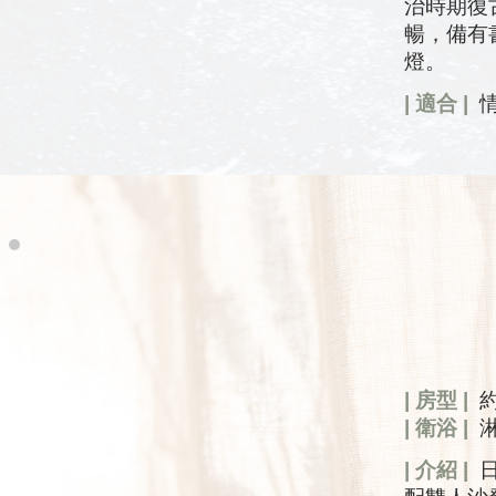
治時期復
暢，備有
燈。
| 適合 |
情
| 房型 |
| 衛浴 |
| 介紹 |