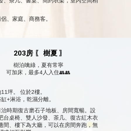
發、茶几、書桌、簡約衣架，室內空間稍
侶、家庭、商務客。
20
3
房
樹夏
〖
〗
樹泊噙綠
，夏有常寧
可加床，最多4人入住👥👥
約11坪。 位於2樓。
浴缸+淋浴，乾濕分離。
治時期復古磨石子地板、房間寬暢。設
吧台桌椅、雙人沙發、茶几、復古紅木衣
邊間、樓下為大廳，可以在房間奔跑，無