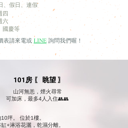
平日、假日、
連假
週四
週六
、國慶等
LINE
價表
請
來電或
詢問我們喔！
101房
眺望
〖
〗
山河無恙
，
煙火尋常
可加床，最多4人入住👥👥
約10坪。 位於1樓。
浴缸+淋浴花灑，乾濕分離。