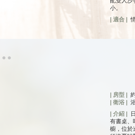
配雙人沙
小。
| 適合 |
情
| 房型 |
| 衛浴 |
| 介紹 |
日
有書桌、
櫥，位於