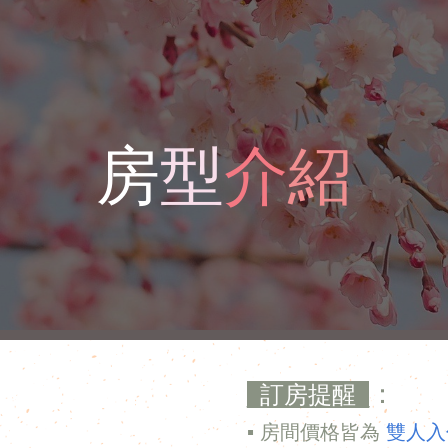
ip to main content
Skip to navigat
房
型
介
紹
：
_
訂房提醒
_
▪ 房間價格皆為
雙人入