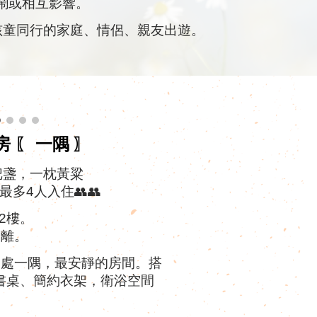
鬧
或
相互影響。
童同行的家庭、情侶、
親友出遊
。
房
一隅
〖
〗
把盞
，
一枕黃粱
最多4人入住👥👥
2樓。
分離。
處一隅，最安靜的房間。搭
書桌、簡約衣架，衛浴空間