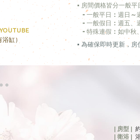
▪ 房間價格皆分一般
╸一般平日
：
週日
～
╸一般假日
：
週五、
、YOUTUBE
╸特殊連假
：
如中秋
有浴缸）
▪ 為確保
即時更新
，房
| 房型 |
| 衛浴 |