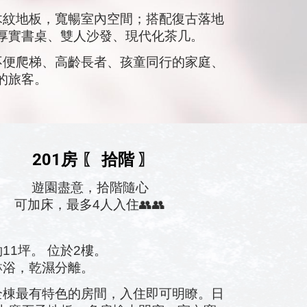
木紋地板，寬暢室內空間；搭配復古落地
厚實書桌、雙人沙發、現代化茶几。
便爬梯、高齡長者、孩童同行的家庭、
的旅客。
201房
拾階
〖
〗
遊園盡
意，
拾階隨心
可加床，最多4人入住👥👥
約1
1
坪。 位於
2
樓。
淋浴，乾濕分離。
棟最有特色的房間，入住即可明瞭。日