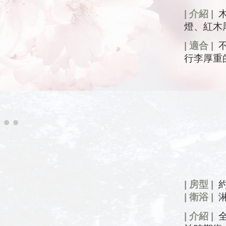
| 介紹 |
燈、紅木
| 適合 |
不
行李厚重
| 房型 |
| 衛浴 |
| 介紹 |
全