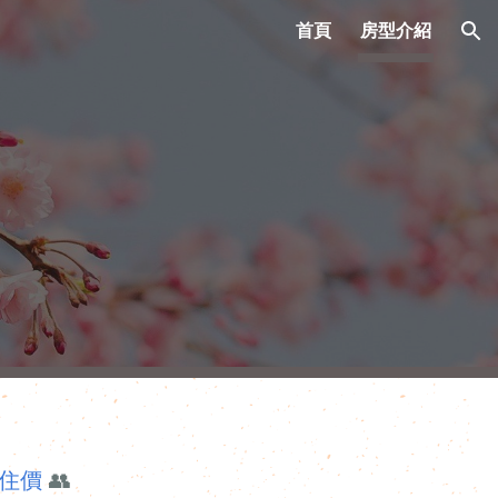
首頁
房型介紹
ion
住價
👥