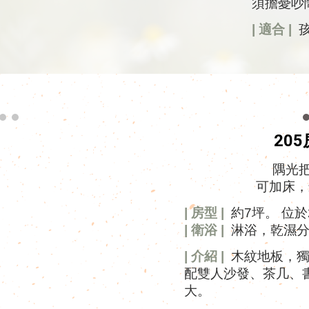
須
擔憂
吵
| 適合 |
孩
20
5
隅光
可加床，
| 房型 |
約7坪。 位於
| 衛浴 |
淋浴，乾濕
| 介紹 |
木紋地板，獨
配雙人沙發、茶几、
大。