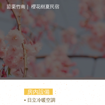
苗栗竹南｜ 櫻花樹夏民宿
Sk
_
房內設備
_
：
▪ 日立冷暖空調