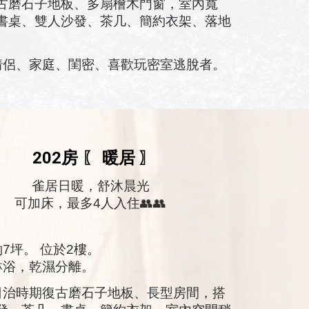
古磨石子地板、多扇檜木門窗，室內寬
書桌、雙人沙發、茶几、簡約衣架、落地
侶、家庭、閨密、喜歡玩密室逃脫者。
202房
暖居
〖
〗
雀居日暖
，
舒沐晨光
可加床，最多4人入住👥👥
約
7
坪。 位於
2
樓。
淋浴，乾濕分離。
日治時期復古磨石子地板、長型房間，搭